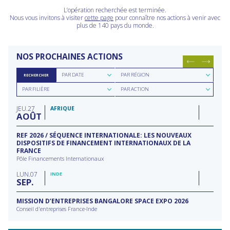
L’opération recherchée est terminée.
Nous vous invitons à visiter
cette page
pour connaître nos actions à venir avec
plus de 140 pays du monde.
NOS PROCHAINES ACTIONS
Rechercher
Rechercher
PAR DATE
PAR RÉGION
RECHERCHER
par
par
Rechercher
Rechercher
date
région
PAR FILIÈRE
PAR ACTION
par
par
filière
type
JEU
27
d'action
AFRIQUE
AOÛT
REF 2026 / SÉQUENCE INTERNATIONALE: LES NOUVEAUX
DISPOSITIFS DE FINANCEMENT INTERNATIONAUX DE LA
FRANCE
Pôle Financements Internationaux
LUN
07
INDE
SEP
MISSION D’ENTREPRISES BANGALORE SPACE EXPO 2026
Conseil d'entreprises France-Inde