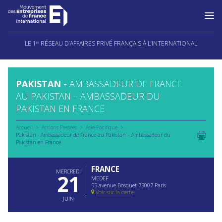
Aller
au
LE 1
RÉSEAU D’AFFAIRES PRIVÉ FRANÇAIS À L’INTERNATIONAL
ER
contenu
PAKISTAN -
AMBASSADEUR DE FRANCE
AU PAKISTAN – AMBASSADEUR DU
PAKISTAN EN FRANCE
Accueil
Actions Passées
Asie-Pacifique
Pakistan - Ambassadeur de France au Pakistan – Ambassadeur du
Pakistan en France
FRANCE
MERCREDI
21
MEDEF
55 avenue Bosquet 75007 Paris
Voir sur la carte
JUIN