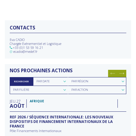
CONTACTS
Eva CADIO
Chargée Evénementiel et Logistique
+33 (0)1 53 59 16 21
@
ecadio@medef.fr
NOS PROCHAINES ACTIONS
Rechercher
Rechercher
PAR DATE
PAR RÉGION
RECHERCHER
par
par
Rechercher
Rechercher
date
région
PAR FILIÈRE
PAR ACTION
par
par
filière
type
JEU
27
d'action
AFRIQUE
AOÛT
REF 2026 / SÉQUENCE INTERNATIONALE: LES NOUVEAUX
DISPOSITIFS DE FINANCEMENT INTERNATIONAUX DE LA
FRANCE
Pôle Financements Internationaux