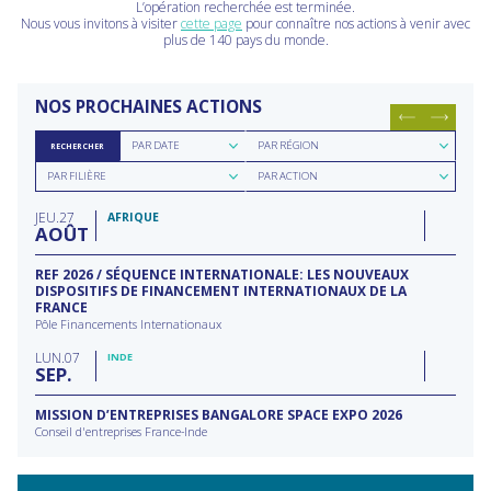
L’opération recherchée est terminée.
Nous vous invitons à visiter
cette page
pour connaître nos actions à venir avec
plus de 140 pays du monde.
NOS PROCHAINES ACTIONS
Rechercher
Rechercher
PAR DATE
PAR RÉGION
RECHERCHER
par
par
Rechercher
Rechercher
date
région
PAR FILIÈRE
PAR ACTION
par
par
filière
type
JEU
27
d'action
AFRIQUE
AOÛT
REF 2026 / SÉQUENCE INTERNATIONALE: LES NOUVEAUX
DISPOSITIFS DE FINANCEMENT INTERNATIONAUX DE LA
FRANCE
Pôle Financements Internationaux
LUN
07
INDE
SEP
MISSION D’ENTREPRISES BANGALORE SPACE EXPO 2026
Conseil d'entreprises France-Inde