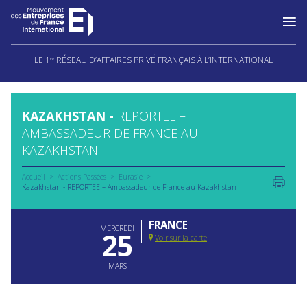
Aller
au
LE 1
RÉSEAU D’AFFAIRES PRIVÉ FRANÇAIS À L’INTERNATIONAL
ER
contenu
KAZAKHSTAN -
REPORTEE –
AMBASSADEUR DE FRANCE AU
KAZAKHSTAN
Accueil
Actions Passées
Eurasie
Kazakhstan - REPORTEE – Ambassadeur de France au Kazakhstan
FRANCE
MERCREDI
25
Voir sur la carte
MARS