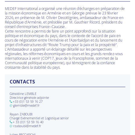
MEDEF International a organisé une réunion d’échanges en préparation de
la mission économique en Arménie et en Géorgie prévue le 23 février
2026, en présence de M. Olivier Decottignies, ambassadeur de France en
République d’Arménie, et présidée par M. Gauthier Ricord, président du
conseil d’entreprises France–Caucase.
Cette rencontre a permis de faire un point approfondi sur la situation
politique et économique du pays, dans le contexte de l’accord de paix en
cours de négociation entre l’Arménie et l’Azerbaïdjan et du lancement du
projet d’infrastructures dit “Route Trump pour la paix et la prospérité”.
L’Ambassadeur a apporté un éclairage détaillé sur les perspectives
régionales, les réformes économiques en cours et les grands rendez-vous
internationaux à venir (COP17, Jeux de la Francophonie, sommet de la
Communauté politique européenne), qui témoignent de la confiance
croissante dans la stabilité du pays.
CONTACTS
Géraldine LEMBLE
Directrice générale adjointe
+33 (0)1 53 59 16 27
@
glemble@medef.fr
Rayan ZABOUBI
Chargé Evénementiel et Logistique senior
+ 33 (0)1 53 59 16 40
@
rzaboubi@medef.fr
Julien BECCAFICHI