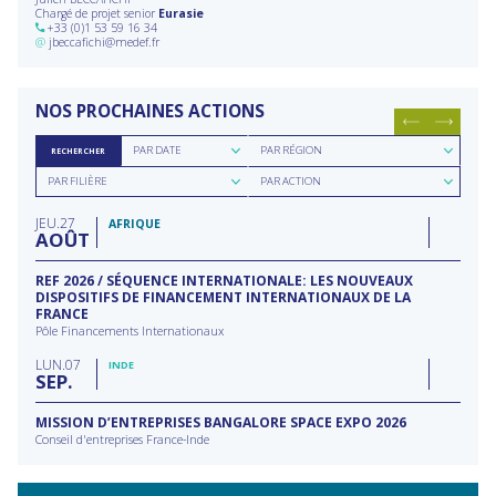
Chargé de projet senior
Eurasie
+33 (0)1 53 59 16 34
@
jbeccafichi@medef.fr
NOS PROCHAINES ACTIONS
Rechercher
Rechercher
PAR DATE
PAR RÉGION
RECHERCHER
par
par
Rechercher
Rechercher
date
région
PAR FILIÈRE
PAR ACTION
par
par
filière
type
JEU
27
d'action
AFRIQUE
AOÛT
REF 2026 / SÉQUENCE INTERNATIONALE: LES NOUVEAUX
DISPOSITIFS DE FINANCEMENT INTERNATIONAUX DE LA
FRANCE
Pôle Financements Internationaux
LUN
07
INDE
SEP
MISSION D’ENTREPRISES BANGALORE SPACE EXPO 2026
Conseil d'entreprises France-Inde