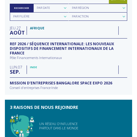
Rechercher
Rechercher
PAR DATE
PAR RÉGION
RECHERCHER
par
par
Rechercher
Rechercher
date
région
PAR FILIÈRE
PAR ACTION
par
par
filière
type
JEU
27
d'action
AFRIQUE
AOÛT
REF 2026 / SÉQUENCE INTERNATIONALE: LES NOUVEAUX
DISPOSITIFS DE FINANCEMENT INTERNATIONAUX DE LA
FRANCE
Pôle Financements Internationaux
LUN
07
INDE
SEP
MISSION D’ENTREPRISES BANGALORE SPACE EXPO 2026
Conseil d'entreprises France-Inde
3 RAISONS DE NOUS REJOINDRE
UN RÉSEAU D'INFLUENCE
PARTOUT DANS LE MONDE