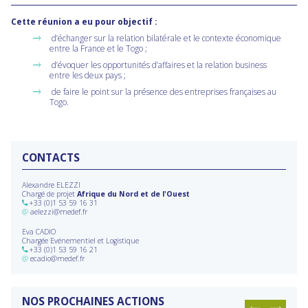
Cette réunion a eu pour objectif :
d’échanger sur la relation bilatérale et le contexte économique
entre la France et le Togo ;
d’évoquer les opportunités d’affaires et la relation business
entre les deux pays ;
de faire le point sur la présence des entreprises françaises au
Togo.
CONTACTS
Alexandre ELEZZI
Chargé de projet
Afrique du Nord et de l'Ouest
+33 (0)1 53 59 16 31
@
aelezzi@medef.fr
Eva CADIO
Chargée Evénementiel et Logistique
+33 (0)1 53 59 16 21
@
ecadio@medef.fr
NOS PROCHAINES ACTIONS