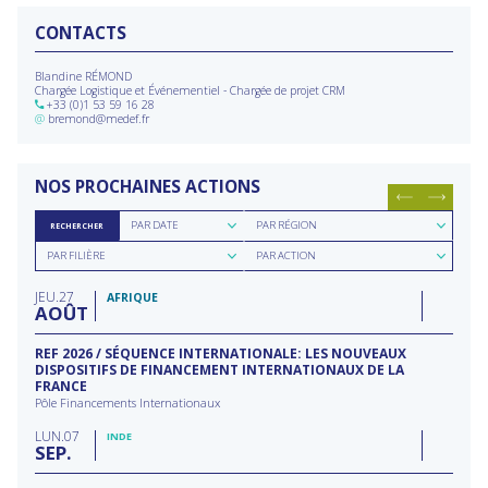
CONTACTS
Blandine RÉMOND
Chargée Logistique et Événementiel - Chargée de projet CRM
+33 (0)1 53 59 16 28
@
bremond@medef.fr
NOS PROCHAINES ACTIONS
Rechercher
Rechercher
PAR DATE
PAR RÉGION
RECHERCHER
par
par
Rechercher
Rechercher
date
région
PAR FILIÈRE
PAR ACTION
par
par
filière
type
JEU
27
d'action
AFRIQUE
AOÛT
REF 2026 / SÉQUENCE INTERNATIONALE: LES NOUVEAUX
DISPOSITIFS DE FINANCEMENT INTERNATIONAUX DE LA
FRANCE
Pôle Financements Internationaux
LUN
07
INDE
SEP