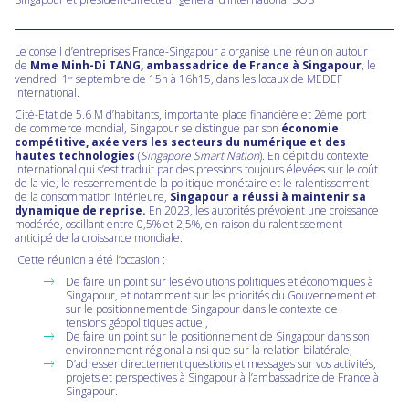
Le conseil d’entreprises France-Singapour a organisé une réunion autour
de
Mme Minh-Di TANG, ambassadrice de France à Singapour
, le
vendredi 1
septembre de 15h à 16h15, dans les locaux de MEDEF
er
International.
Cité-Etat de 5.6 M d’habitants, importante place financière et 2ème port
de commerce mondial, Singapour se distingue par son
économie
compétitive, axée vers les secteurs du numérique et des
hautes technologies
(
Singapore Smart Nation
). En dépit du contexte
international qui s’est traduit par des pressions toujours élevées sur le coût
de la vie, le resserrement de la politique monétaire et le ralentissement
de la consommation intérieure,
Singapour a réussi à maintenir sa
dynamique de reprise.
En 2023, les autorités prévoient une croissance
modérée, oscillant entre 0,5% et 2,5%, en raison du ralentissement
anticipé de la croissance mondiale.
Cette réunion a été l’occasion :
De faire un point sur les évolutions politiques et économiques à
Singapour, et notamment sur les priorités du Gouvernement et
sur le positionnement de Singapour dans le contexte de
tensions géopolitiques actuel,
De faire un point sur le positionnement de Singapour dans son
environnement régional ainsi que sur la relation bilatérale,
D’adresser directement questions et messages sur vos activités,
projets et perspectives à Singapour à l’ambassadrice de France à
Singapour.