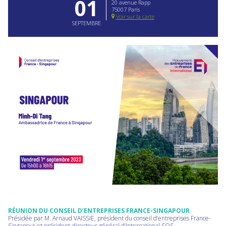
01
20 avenue Rapp
75007 Paris
Voir sur la carte
SEPTEMBRE
RÉUNION DU CONSEIL D’ENTREPRISES FRANCE-SINGAPOUR
Présidée par M. Arnaud VAISSIE, président du conseil d’entreprises France-
Singapour et président-directeur général d’International SOS