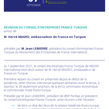
Voir sur la carte
SEPTEMBRE
REUNION DU CONSEIL D’ENTREPRISES FRANCE-TURQUIE
autour de
M. Hervé MAGRO, ambassadeur de France en Turquie
présidée par
M. Jean LEMIERRE
, président du conseil d’entreprises France-
Turquie du Mouvement des Entreprises de France International
Le 7 septembre 2021, le conseil d’entreprises France Turquie de MEDEF
International s’est réuni autour de M. Hervé MAGRO, ambassadeur de
France en Turquie.
Première session du conseil en présentiel depuis le début de la
pandémie, cette réunion intervenait quelques semaines avant la tenue, à
Istanbul, le 28 septembre prochain, de la JetCo, commission économique
et commerciale mixte franco-turque.
Présidée par M. Jean LEMIERRE, président de BNP Paribas, et président
du conseil d’entreprises France-Turquie, cette réunion a été l’occasion :
de faire un état des lieux de la relation bilatérale franco-turque,