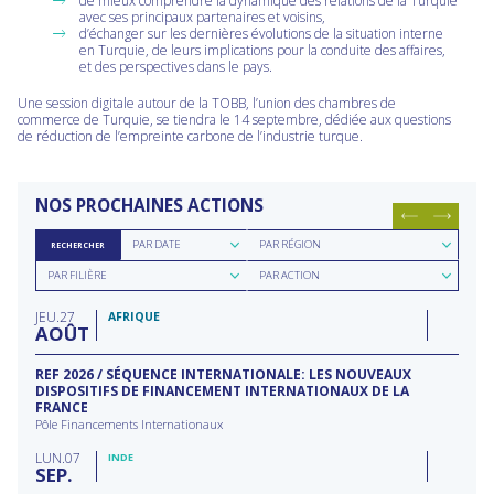
de mieux comprendre la dynamique des relations de la Turquie
avec ses principaux partenaires et voisins,
d’échanger sur les dernières évolutions de la situation interne
en Turquie, de leurs implications pour la conduite des affaires,
et des perspectives dans le pays.
Une session digitale autour de la TOBB, l’union des chambres de
commerce de Turquie, se tiendra le 14 septembre, dédiée aux questions
de réduction de l’empreinte carbone de l’industrie turque.
NOS PROCHAINES ACTIONS
Rechercher
Rechercher
PAR DATE
PAR RÉGION
RECHERCHER
par
par
Rechercher
Rechercher
date
région
PAR FILIÈRE
PAR ACTION
par
par
filière
type
JEU
27
d'action
AFRIQUE
AOÛT
REF 2026 / SÉQUENCE INTERNATIONALE: LES NOUVEAUX
DISPOSITIFS DE FINANCEMENT INTERNATIONAUX DE LA
FRANCE
Pôle Financements Internationaux
LUN
07
INDE
SEP