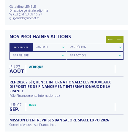
Géraldine LEMBLE
Directrice générale adjointe
+33 (0)1 53 59 16 27
@
glemble@medef.fr
NOS PROCHAINES ACTIONS
Rechercher
Rechercher
PAR DATE
PAR RÉGION
RECHERCHER
par
par
Rechercher
Rechercher
date
région
PAR FILIÈRE
PAR ACTION
par
par
filière
type
JEU
27
d'action
AFRIQUE
AOÛT
REF 2026 / SÉQUENCE INTERNATIONALE: LES NOUVEAUX
DISPOSITIFS DE FINANCEMENT INTERNATIONAUX DE LA
FRANCE
Pôle Financements Internationaux
LUN
07
INDE
SEP
MISSION D’ENTREPRISES BANGALORE SPACE EXPO 2026
Conseil d'entreprises France-Inde