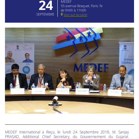
24
MEDEF
55 avenue Bosquet, Paris 7e
de 9h00 à 11h00
SEPTEMBRE
Voir sur la carte
MEDEF International a Reçu, le lundi 24 Septembre 2018, M. Sanjay
PRASAD, Additional Chief Secretary, du Gouvernement du Gujarat.