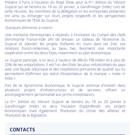
Présent à Paris à l’occasion du Road Show pour la 9
édition du Vibrant
ème
Gujarat qui se tiendra du 18 au 20 janvier, à Gandhinagar (Inde). Lors de
cette réunion, les membres de la délégation et les entreprises présentes
ont ainsi pu échanger sur leurs projets respectifs et les perspectives
économiques de l’Etat du Gujarat.
Quelques éléments à retenir
Une trentaine d’entreprises a répondu à l’invitation du Conseil des chefs
d’entreprise France-Inde afin de dresser un tableau de l’économie du
Gujarat et aborder les projets d’affaires en cours dans cet Etat. Les
relations franco-indiennes, au beau fixe, favorisent une importante
coopération entre les deux États, notamment au plan économique.
Le Gujarat participe, à lui seul, à hauteur de 8% du PIB indien et à plus de
20% de ses exportations. Il est l’un des Etats les plus industrialisés du pays
avec une façade océanique et des installations portuaires de qualité, qui lui
permettent d’affirmer son statut d’exportateur de la marque « make in
India ».
Fort de ce dynamisme économique, le Gujarat continue d’investir dans
plusieurs projets d’infrastructures et de services, offrant un
accompagnement personnalisé aux primo-investisseurs.
La 9
édition du Vibrant Gujarat se tiendra du 18 au 20 janvier à
ème
Gandhinagar (Inde) et sera l’occasion d’approfondir ces projets
économiques mais également l’évolution du climat des affaires et
l’évolution de la législation.
CONTACTS