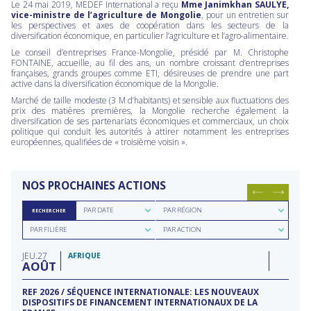
Le 24 mai 2019, MEDEF International a reçu
Mme Janimkhan SAULYE,
vice-ministre de l’agriculture de Mongolie
, pour un entretien sur
les perspectives et axes de coopération dans les secteurs de la
diversification économique, en particulier l’agriculture et l’agro-alimentaire.
Le conseil d’entreprises France-Mongolie, présidé par M. Christophe
FONTAINE, accueille, au fil des ans, un nombre croissant d’entreprises
françaises, grands groupes comme ETI, désireuses de prendre une part
active dans la diversification économique de la Mongolie.
Marché de taille modeste (3 M d’habitants) et sensible aux fluctuations des
prix des matières premières, la Mongolie recherche également la
diversification de ses partenariats économiques et commerciaux, un choix
politique qui conduit les autorités à attirer notamment les entreprises
européennes, qualifiées de « troisième voisin ».
NOS PROCHAINES ACTIONS
Rechercher
Rechercher
PAR DATE
PAR RÉGION
RECHERCHER
par
par
Rechercher
Rechercher
date
région
PAR FILIÈRE
PAR ACTION
par
par
filière
type
JEU
27
d'action
AFRIQUE
AOÛT
REF 2026 / SÉQUENCE INTERNATIONALE: LES NOUVEAUX
DISPOSITIFS DE FINANCEMENT INTERNATIONAUX DE LA