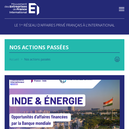
Aller
au
LE 1
RÉSEAU D’AFFAIRES PRIVÉ FRANÇAIS À L’INTERNATIONAL
ER
contenu
NOS ACTIONS PASSÉES
Accueil
Nos actions passées