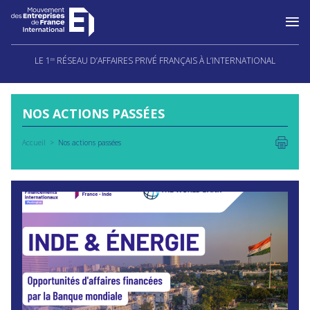
Aller
au
LE 1
RÉSEAU D’AFFAIRES PRIVÉ FRANÇAIS À L’INTERNATIONAL
ER
contenu
NOS ACTIONS PASSÉES
Accueil
Nos actions passées