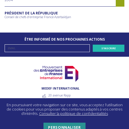
PRÉSIDENT DE LA RÉPUBLIQUE
Conseil de chefs d'entreprise France-Azerbaïdjan
ÊTRE INFORMÉ DE NOS PROCHAINES ACTIONS
MEDEF INTERNATIONAL
20 avenue Rapp
75007 Paris - France
En poursuivant votre navigation sur ce site, vous acceptez l’utilisation
55 avenue bosquet
de cookies pour vous proposer des contenus adaptés à vos centres
75330 Paris Cedex 7 - France
d’intérêts.
Consulter la politique de confidentialités
PERSONNALISER