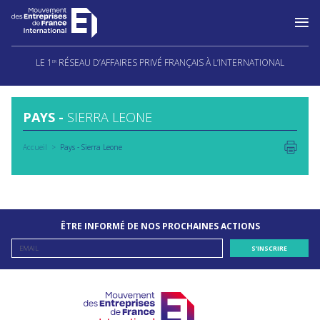
Aller
au
LE 1
RÉSEAU D’AFFAIRES PRIVÉ FRANÇAIS À L’INTERNATIONAL
ER
contenu
PAYS -
SIERRA LEONE
Accueil
Pays - Sierra Leone
ÊTRE INFORMÉ DE NOS PROCHAINES ACTIONS