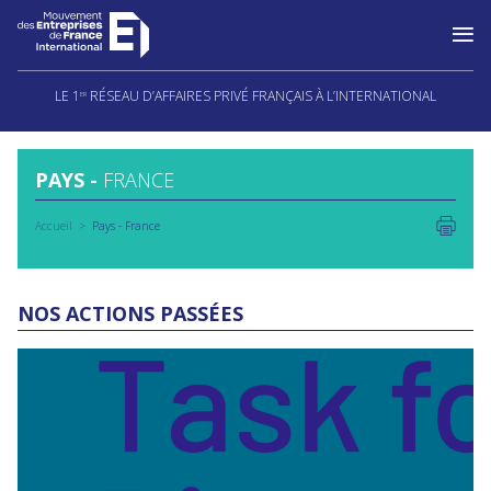
Aller
au
LE 1
RÉSEAU D’AFFAIRES PRIVÉ FRANÇAIS À L’INTERNATIONAL
ER
contenu
PAYS -
FRANCE
Accueil
Pays - France
NOS ACTIONS PASSÉES