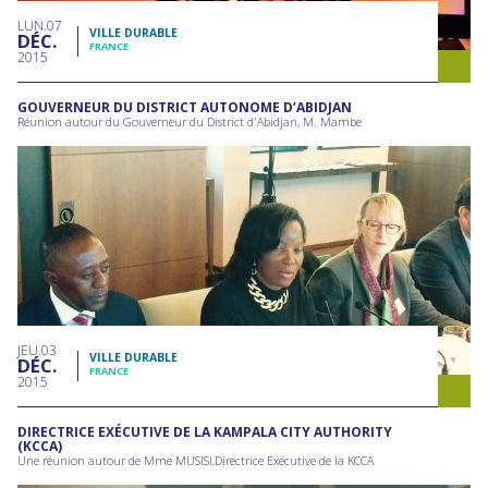
LUN
07
VILLE DURABLE
DÉC
FRANCE
2015
GOUVERNEUR DU DISTRICT AUTONOME D’ABIDJAN
Réunion autour du Gouverneur du District d'Abidjan, M. Mambe
JEU
03
VILLE DURABLE
DÉC
FRANCE
2015
DIRECTRICE EXÉCUTIVE DE LA KAMPALA CITY AUTHORITY
(KCCA)
Une réunion autour de Mme MUSISI,Directrice Exécutive de la KCCA