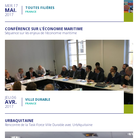
MER
17
TOUTES FILIÈRES
MAI
FRANCE
2017
CONFÉRENCE SUR L’ÉCONOMIE MARITIME
Séquence sur les enjeux de l’économie maritime
JEU
06
VILLE DURABLE
AVR
FRANCE
2017
URBAQUITAINE
Rencontre de la Task-Force Ville Durable avec UrbAquitaine