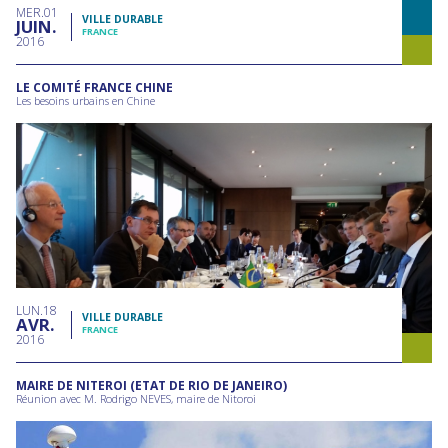
MER
01
VILLE DURABLE
JUIN
FRANCE
2016
LE COMITÉ FRANCE CHINE
Les besoins urbains en Chine
LUN
18
VILLE DURABLE
AVR
FRANCE
2016
MAIRE DE NITEROI (ETAT DE RIO DE JANEIRO)
Réunion avec M. Rodrigo NEVES, maire de Nitoroi