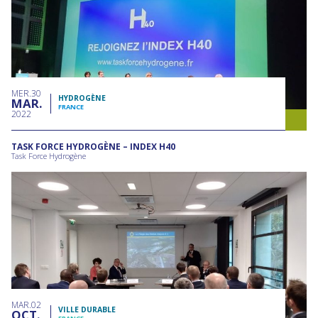
MER
30
HYDROGÈNE
MAR
FRANCE
2022
TASK FORCE HYDROGÈNE – INDEX H40
Task Force Hydrogène
MAR
02
VILLE DURABLE
OCT