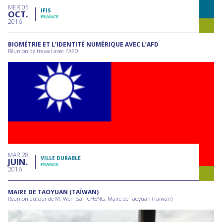
MER
05
IFIS
OCT
FRANCE
2016
BIOMÉTRIE ET L’IDENTITÉ NUMÉRIQUE AVEC L’AFD
Réunion de travail avec l'AFD
MAR
28
VILLE DURABLE
JUIN
FRANCE
2016
MAIRE DE TAOYUAN (TAÏWAN)
Réunion autour de M. Wen-tsan CHENG, Maire de Taoyuan (Taïwan)