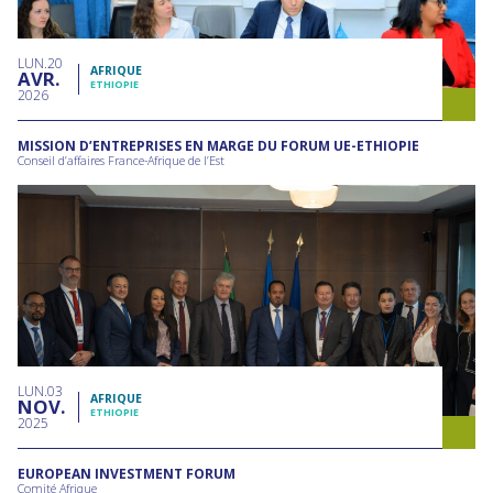
LUN
20
AFRIQUE
AVR
ETHIOPIE
2026
MISSION D’ENTREPRISES EN MARGE DU FORUM UE-ETHIOPIE
Conseil d’affaires France-Afrique de l’Est
LUN
03
AFRIQUE
NOV
ETHIOPIE
2025
EUROPEAN INVESTMENT FORUM
Comité Afrique