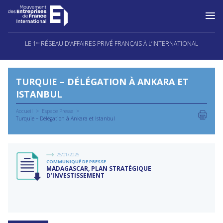
Aller
au
LE 1
RÉSEAU D’AFFAIRES PRIVÉ FRANÇAIS À L’INTERNATIONAL
ER
contenu
TURQUIE – DÉLÉGATION À ANKARA ET
ISTANBUL
Accueil
Espace Presse
Turquie – Délégation à Ankara et Istanbul
26/01/2026
COMMUNIQUÉ DE PRESSE
MADAGASCAR, PLAN STRATÉGIQUE
D’INVESTISSEMENT