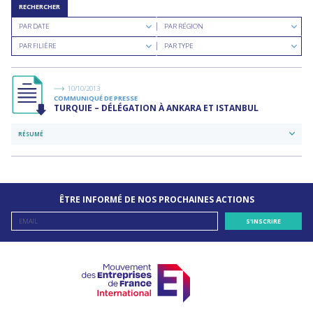
RECHERCHER
Rechercher
Rechercher
PAR DATE
PAR RÉGION
par
par
Rechercher
Rechercher
date
région
PAR FILIÈRE
PAR TYPE
par
par
filière
type
de
documents
10/10/2013
COMMUNIQUÉ DE PRESSE
TURQUIE – DÉLÉGATION À ANKARA ET ISTANBUL
RÉSUMÉ
ÊTRE INFORMÉ DE NOS PROCHAINES ACTIONS