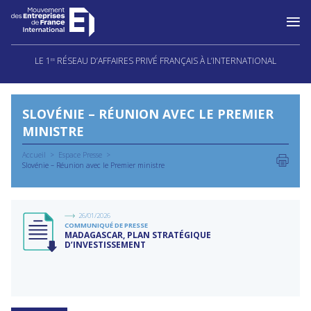
Aller
au
LE 1
RÉSEAU D’AFFAIRES PRIVÉ FRANÇAIS À L’INTERNATIONAL
ER
contenu
SLOVÉNIE – RÉUNION AVEC LE PREMIER
MINISTRE
Accueil
Espace Presse
Slovénie – Réunion avec le Premier ministre
26/01/2026
COMMUNIQUÉ DE PRESSE
MADAGASCAR, PLAN STRATÉGIQUE
D’INVESTISSEMENT