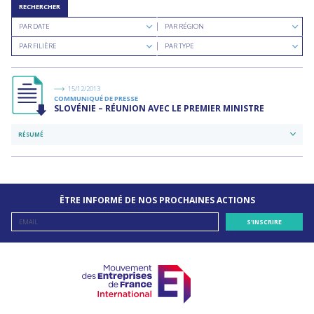
RECHERCHER
Rechercher
Rechercher
PAR DATE
PAR RÉGION
par
par
Rechercher
Rechercher
date
région
PAR FILIÈRE
PAR TYPE
par
par
filière
type
de
documents
15/12/2013
COMMUNIQUÉ DE PRESSE
SLOVÉNIE – RÉUNION AVEC LE PREMIER MINISTRE
RÉSUMÉ
ÊTRE INFORMÉ DE NOS PROCHAINES ACTIONS