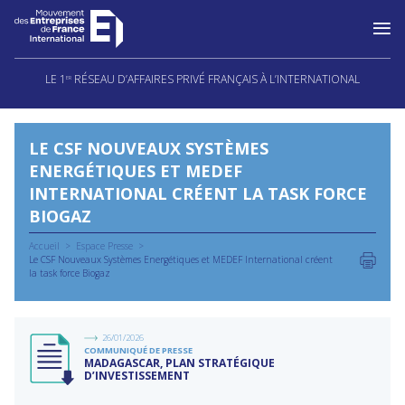
Aller
au
LE 1
RÉSEAU D’AFFAIRES PRIVÉ FRANÇAIS À L’INTERNATIONAL
ER
contenu
LE CSF NOUVEAUX SYSTÈMES
ENERGÉTIQUES ET MEDEF
INTERNATIONAL CRÉENT LA TASK FORCE
BIOGAZ
Accueil
Espace Presse
Le CSF Nouveaux Systèmes Energétiques et MEDEF International créent
la task force Biogaz
26/01/2026
COMMUNIQUÉ DE PRESSE
MADAGASCAR, PLAN STRATÉGIQUE
D’INVESTISSEMENT