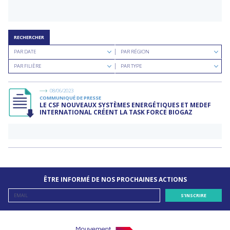
RECHERCHER
Rechercher
Rechercher
PAR DATE
PAR RÉGION
par
par
Rechercher
Rechercher
date
région
PAR FILIÈRE
PAR TYPE
par
par
filière
type
de
08/06/2023
documents
COMMUNIQUÉ DE PRESSE
LE CSF NOUVEAUX SYSTÈMES ENERGÉTIQUES ET MEDEF
INTERNATIONAL CRÉENT LA TASK FORCE BIOGAZ
ÊTRE INFORMÉ DE NOS PROCHAINES ACTIONS