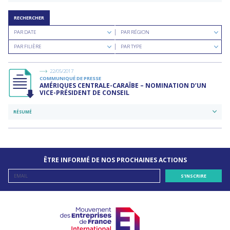
RECHERCHER
Rechercher
Rechercher
PAR DATE
PAR RÉGION
par
par
Rechercher
Rechercher
date
région
PAR FILIÈRE
PAR TYPE
par
par
filière
type
de
22/05/2017
documents
COMMUNIQUÉ DE PRESSE
AMÉRIQUES CENTRALE-CARAÏBE – NOMINATION D’UN
VICE-PRÉSIDENT DE CONSEIL
RÉSUMÉ
ÊTRE INFORMÉ DE NOS PROCHAINES ACTIONS