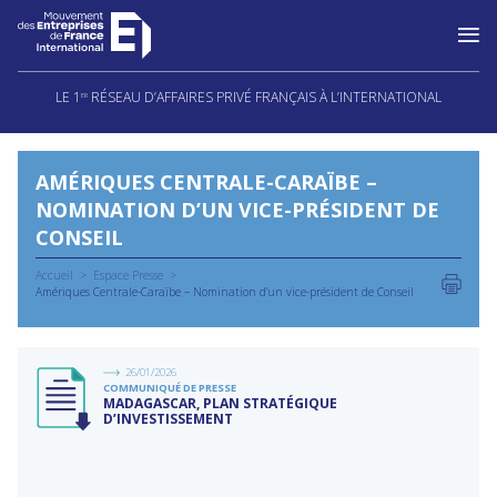
Aller
au
LE 1
RÉSEAU D’AFFAIRES PRIVÉ FRANÇAIS À L’INTERNATIONAL
ER
contenu
AMÉRIQUES CENTRALE-CARAÏBE –
NOMINATION D’UN VICE-PRÉSIDENT DE
CONSEIL
Accueil
Espace Presse
Amériques Centrale-Caraïbe – Nomination d’un vice-président de Conseil
26/01/2026
COMMUNIQUÉ DE PRESSE
MADAGASCAR, PLAN STRATÉGIQUE
D’INVESTISSEMENT