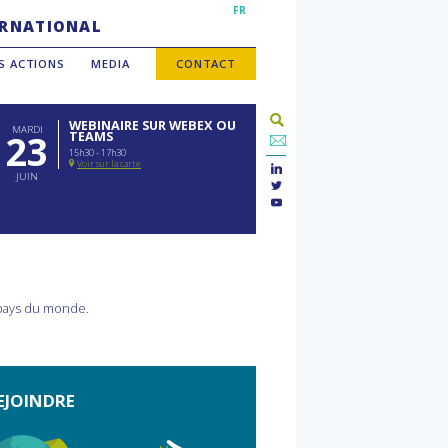
FR
TERNATIONAL
S ACTIONS
MEDIA
CONTACT
WEBINAIRE SUR WEBEX OU
MARDI
23
TEAMS
15h30 - 17h30
Voir sur la carte
JUIN
 pays du monde.
EJOINDRE