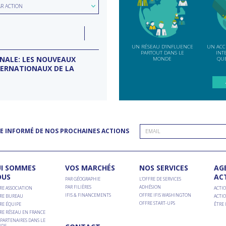
hercher
ion
AR ACTION
e
LUN
07
ction
INDE
SEP
UN RÉSEAU D'INFLUENCE
UN ACC
PARTOUT DANS LE
INT
ONALE: LES NOUVEAUX
MISSION D’ENTREPRISES BANG
MONDE
QUE
TERNATIONAUX DE LA
Conseil d'entreprises France-Inde
E INFORMÉ DE NOS PROCHAINES ACTIONS
I SOMMES
VOS MARCHÉS
NOS SERVICES
AG
OUS
AC
PAR GÉOGRAPHIE
L’OFFRE DE SERVICES
PAR FILIÈRES
ADHÉSION
RE ASSOCIATION
ACTIO
IFIS & FINANCEMENTS
OFFRE IFIS WASHINGTON
RE BUREAU
ACTIO
OFFRE START-UPS
RE ÉQUIPE
ÊTRE
RE RÉSEAU EN FRANCE
PARTENAIRES DANS LE
DE