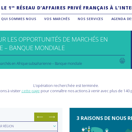
LE 1
RÉSEAU D’AFFAIRES PRIVÉ FRANÇAIS À L’IN
ER
QUI SOMMES NOUS
VOS MARCHÉS
NOS SERVICES
AGENDA DE
UR LES OPPORTUNITÉS DE MARCHÉS EN
E – BANQUE MONDIALE
 marchés en Afrique subsaharienne – Banque mondiale
L’opération recherchée est terminée.
ons à visiter
cette page
pour connaître nos actions à venir avec plus de 140
3 RAISONS DE NOUS R
hercher
AR RÉGION