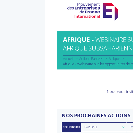
Aller
au
contenu
AFRIQUE -
WEBINAIRE S
AFRIQUE SUBSAHARIENN
Accueil
Actions Passées
Afrique
Afrique - Webinaire sur les opportunités de
Nous vous invit
NOS PROCHAINES ACTIONS
Rechercher
Rec
PAR DATE
P
RECHERCHER
par
par