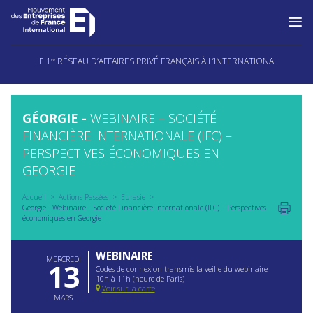
Aller
au
LE 1
RÉSEAU D’AFFAIRES PRIVÉ FRANÇAIS À L’INTERNATIONAL
ER
contenu
GÉORGIE -
WEBINAIRE – SOCIÉTÉ
FINANCIÈRE INTERNATIONALE (IFC) –
PERSPECTIVES ÉCONOMIQUES EN
GEORGIE
Accueil
Actions Passées
Eurasie
Géorgie - Webinaire – Société Financière Internationale (IFC) – Perspectives
économiques en Georgie
WEBINAIRE
MERCREDI
13
Codes de connexion transmis la veille du webinaire
10h à 11h (heure de Paris)
Voir sur la carte
MARS