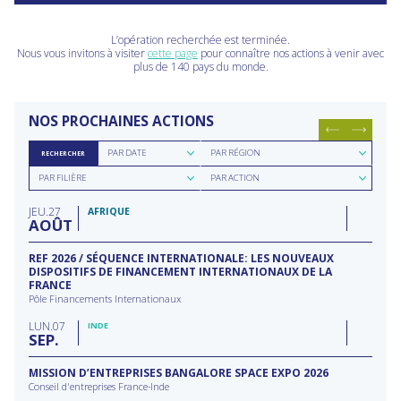
L’opération recherchée est terminée.
Nous vous invitons à visiter
cette page
pour connaître nos actions à venir avec
plus de 140 pays du monde.
NOS PROCHAINES ACTIONS
Rechercher
Rechercher
PAR DATE
PAR RÉGION
RECHERCHER
par
par
Rechercher
Rechercher
date
région
PAR FILIÈRE
PAR ACTION
par
par
filière
type
JEU
27
d'action
AFRIQUE
AOÛT
REF 2026 / SÉQUENCE INTERNATIONALE: LES NOUVEAUX
DISPOSITIFS DE FINANCEMENT INTERNATIONAUX DE LA
FRANCE
Pôle Financements Internationaux
LUN
07
INDE
SEP
MISSION D’ENTREPRISES BANGALORE SPACE EXPO 2026
Conseil d'entreprises France-Inde