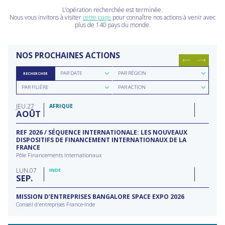
L’opération recherchée est terminée.
Nous vous invitons à visiter
cette page
pour connaître nos actions à venir avec
plus de 140 pays du monde.
NOS PROCHAINES ACTIONS
Rechercher
Rechercher
PAR DATE
PAR RÉGION
RECHERCHER
par
par
Rechercher
Rechercher
date
région
PAR FILIÈRE
PAR ACTION
par
par
filière
type
JEU
27
d'action
AFRIQUE
AOÛT
REF 2026 / SÉQUENCE INTERNATIONALE: LES NOUVEAUX
DISPOSITIFS DE FINANCEMENT INTERNATIONAUX DE LA
FRANCE
Pôle Financements Internationaux
LUN
07
INDE
SEP
MISSION D’ENTREPRISES BANGALORE SPACE EXPO 2026
Conseil d'entreprises France-Inde