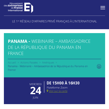
Aller
au
LE 1
RÉSEAU D’AFFAIRES PRIVÉ FRANÇAIS À L’INTERNATIONAL
ER
contenu
PANAMA -
WEBINAIRE – AMBASSADRICE
DE LA RÉPUBLIQUE DU PANAMA EN
FRANCE
Accueil
Actions Passées
Amériques
Panama - Webinaire – Ambassadrice de la République du Panama en
France
DE 15H00 À 16H30
MERCREDI
24
Plateforme Zoom
Voir sur la carte
JUIN