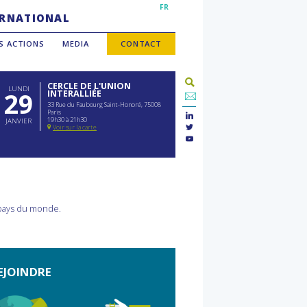
FR
TERNATIONAL
S ACTIONS
MEDIA
CONTACT
CERCLE DE L'UNION
LUNDI
29
INTERALLIÉE
33 Rue du Faubourg Saint-Honoré, 75008
Paris
19h30 à 21h30
JANVIER
Voir sur la carte
 pays du monde.
EJOINDRE