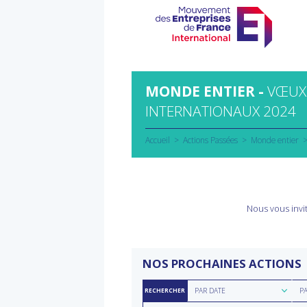
Aller
au
contenu
MONDE ENTIER -
VŒUX
INTERNATIONAUX 2024
Accueil
Actions Passées
Monde entier
Nous vous invit
NOS PROCHAINES ACTIONS
Rechercher
Rec
PAR DATE
P
RECHERCHER
par
par
Rechercher
Rec