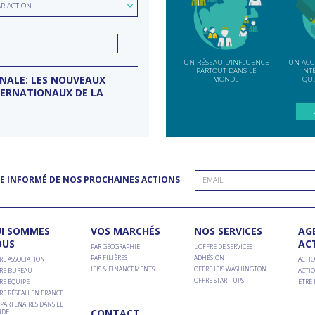
ion
AR ACTION
e
LUN
07
ction
INDE
SEP
UN RÉSEAU D'INFLUENCE
UN ACC
PARTOUT DANS LE
INT
ONALE: LES NOUVEAUX
MISSION D’ENTREPRISES BANG
MONDE
QUE
TERNATIONAUX DE LA
Conseil d'entreprises France-Inde
E INFORMÉ DE NOS PROCHAINES ACTIONS
I SOMMES
VOS MARCHÉS
NOS SERVICES
AG
OUS
AC
PAR GÉOGRAPHIE
L’OFFRE DE SERVICES
PAR FILIÈRES
ADHÉSION
RE ASSOCIATION
ACTIO
IFIS & FINANCEMENTS
OFFRE IFIS WASHINGTON
RE BUREAU
ACTIO
OFFRE START-UPS
RE ÉQUIPE
ÊTRE
RE RÉSEAU EN FRANCE
PARTENAIRES DANS LE
CONTACT
DE