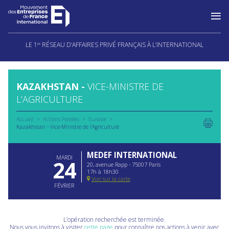
Aller
au
LE 1
RÉSEAU D’AFFAIRES PRIVÉ FRANÇAIS À L’INTERNATIONAL
ER
contenu
KAZAKHSTAN -
VICE-MINISTRE DE
L’AGRICULTURE
Accueil
Actions Passées
Eurasie
Kazakhstan - Vice-Ministre de l’Agriculture
MEDEF INTERNATIONAL
MARDI
24
20, avenue Rapp - 75007 Paris
17h à 18h30
Voir sur la carte
FÉVRIER
L’opération recherchée est terminée.
Nous vous invitons à visiter
cette page
pour connaître nos actions à venir avec