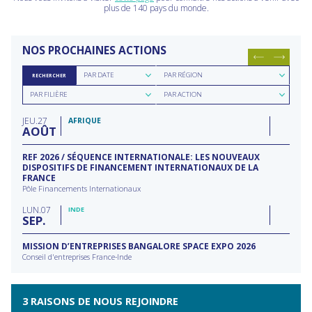
plus de 140 pays du monde.
NOS PROCHAINES ACTIONS
Rechercher
Rechercher
PAR DATE
PAR RÉGION
RECHERCHER
par
par
Rechercher
Rechercher
date
région
PAR FILIÈRE
PAR ACTION
par
par
filière
type
JEU
27
d'action
AFRIQUE
AOÛT
REF 2026 / SÉQUENCE INTERNATIONALE: LES NOUVEAUX
DISPOSITIFS DE FINANCEMENT INTERNATIONAUX DE LA
FRANCE
Pôle Financements Internationaux
LUN
07
INDE
SEP
MISSION D’ENTREPRISES BANGALORE SPACE EXPO 2026
Conseil d'entreprises France-Inde
3 RAISONS DE NOUS REJOINDRE