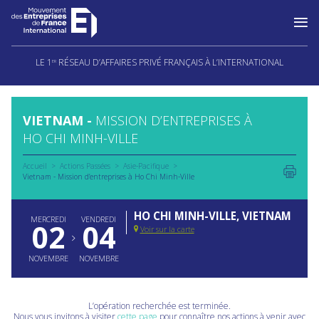
Aller
au
LE 1
RÉSEAU D’AFFAIRES PRIVÉ FRANÇAIS À L’INTERNATIONAL
ER
contenu
VIETNAM -
MISSION D’ENTREPRISES À
HO CHI MINH-VILLE
Accueil
Actions Passées
Asie-Pacifique
Vietnam - Mission d’entreprises à Ho Chi Minh-Ville
HO CHI MINH-VILLE, VIETNAM
MERCREDI
VENDREDI
02
04
Voir sur la carte
NOVEMBRE
NOVEMBRE
L’opération recherchée est terminée.
Nous vous invitons à visiter
cette page
pour connaître nos actions à venir avec