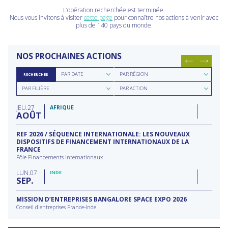
L’opération recherchée est terminée.
Nous vous invitons à visiter
cette page
pour connaître nos actions à venir avec
plus de 140 pays du monde.
NOS PROCHAINES ACTIONS
Rechercher
Rechercher
PAR DATE
PAR RÉGION
RECHERCHER
par
par
Rechercher
Rechercher
date
région
PAR FILIÈRE
PAR ACTION
par
par
filière
type
JEU
27
d'action
AFRIQUE
AOÛT
REF 2026 / SÉQUENCE INTERNATIONALE: LES NOUVEAUX
DISPOSITIFS DE FINANCEMENT INTERNATIONAUX DE LA
FRANCE
Pôle Financements Internationaux
LUN
07
INDE
SEP
MISSION D’ENTREPRISES BANGALORE SPACE EXPO 2026
Conseil d'entreprises France-Inde