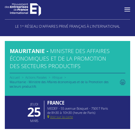
Aller
au
LE 1
RÉSEAU D’AFFAIRES PRIVÉ FRANÇAIS À L’INTERNATIONAL
ER
contenu
MAURITANIE -
MINISTRE DES AFFAIRES
ÉCONOMIQUES ET DE LA PROMOTION
DES SECTEURS PRODUCTIFS
Accueil
Actions Passées
Afrique
Mauritanie - Ministre des Affaires économiques et de la Promotion des
secteurs productifs
FRANCE
JEUDI
25
MEDEF - 55 avenue Bosquet - 75007 Paris
de 8h30 à 10h30 (heure de Paris)
Voir sur la carte
MARS