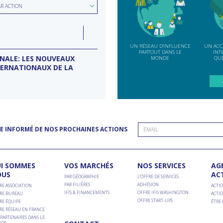
hercher
ion
AR ACTION
e
LUN
07
ction
INDE
SEP
UN RÉSEAU D'INFLUENCE
UN ACC
PARTOUT DANS LE
INT
ONALE: LES NOUVEAUX
MISSION D’ENTREPRISES BANG
MONDE
QUE
TERNATIONAUX DE LA
Conseil d'entreprises France-Inde
E INFORMÉ DE NOS PROCHAINES ACTIONS
I SOMMES
VOS MARCHÉS
NOS SERVICES
AG
OUS
AC
PAR GÉOGRAPHIE
L’OFFRE DE SERVICES
PAR FILIÈRES
ADHÉSION
RE ASSOCIATION
ACTIO
IFIS & FINANCEMENTS
OFFRE IFIS WASHINGTON
RE BUREAU
ACTIO
OFFRE START-UPS
RE ÉQUIPE
ÊTRE
RE RÉSEAU EN FRANCE
PARTENAIRES DANS LE
DE