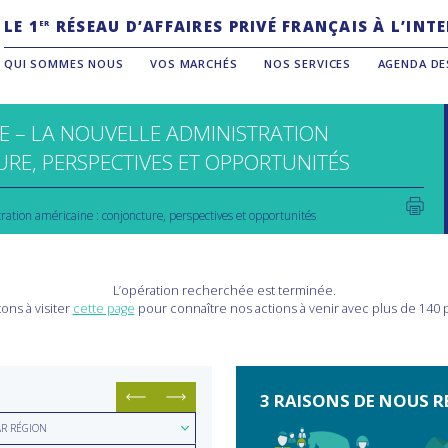
LE 1
RÉSEAU D’AFFAIRES PRIVÉ FRANÇAIS À L’IN
ER
QUI SOMMES NOUS
VOS MARCHÉS
NOS SERVICES
AGENDA DE
E – LA NOUVELLE ADMINISTRATION
URE, PERSPECTIVES ET OPPORTUNITÉS
ration américaine : conjoncture, perspectives et opportunités
L’opération recherchée est terminée.
ons à visiter
cette page
pour connaître nos actions à venir avec plus de 140
3 RAISONS DE NOUS R
hercher
AR RÉGION