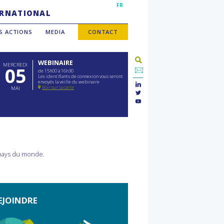
FR
TERNATIONAL
S ACTIONS
MEDIA
CONTACT
WEBINAIRE
MERCREDI
05
de 15h00 à 16h30
Les identifiants de connexion vous seront
envoyés la veille du webinaire
Voir sur la carte
MAI
 pays du monde.
EJOINDRE