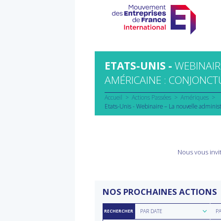
Aller
au
contenu
ETATS-UNIS -
WEBINAIR
AMÉRICAINE : CONJONCT
Accueil
Actions Passées
Amériques
Etats-Unis - Webinaire – La nouvelle administ
Nous vous invit
NOS PROCHAINES ACTIONS
Rechercher
Rec
PAR DATE
P
RECHERCHER
par
par