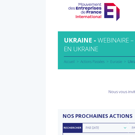
Aller
au
contenu
UKRAINE -
WEBINAIRE 
EN UKRAINE
Accueil
Actions Passées
Eurasie
Ukra
Nous vous invit
NOS PROCHAINES ACTIONS
Rechercher
Rec
PAR DATE
P
RECHERCHER
par
par
Rechercher
Rec