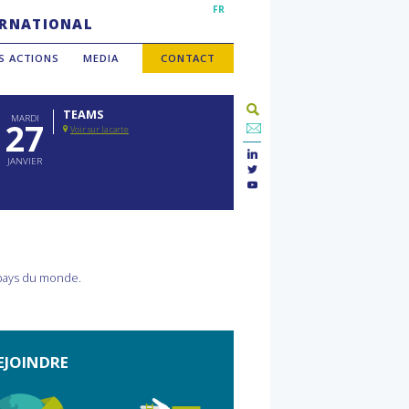
FR
TERNATIONAL
S ACTIONS
MEDIA
CONTACT
TEAMS
MARDI
27
Voir sur la carte
JANVIER
 pays du monde.
EJOINDRE