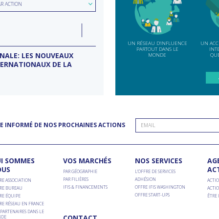
ion
AR ACTION
e
LUN
07
ction
INDE
SEP
UN RÉSEAU D'INFLUENCE
UN ACC
PARTOUT DANS LE
INT
ONALE: LES NOUVEAUX
MISSION D’ENTREPRISES BANG
MONDE
QUE
TERNATIONAUX DE LA
Conseil d'entreprises France-Inde
E INFORMÉ DE NOS PROCHAINES ACTIONS
I SOMMES
VOS MARCHÉS
NOS SERVICES
AG
OUS
AC
PAR GÉOGRAPHIE
L’OFFRE DE SERVICES
PAR FILIÈRES
ADHÉSION
RE ASSOCIATION
ACTIO
IFIS & FINANCEMENTS
OFFRE IFIS WASHINGTON
RE BUREAU
ACTIO
OFFRE START-UPS
RE ÉQUIPE
ÊTRE
RE RÉSEAU EN FRANCE
PARTENAIRES DANS LE
CONTACT
DE