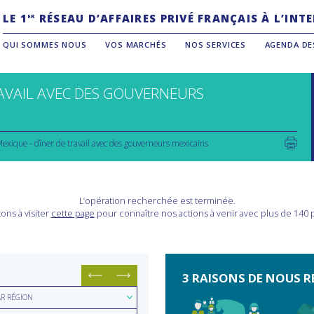
LE 1
RÉSEAU D’AFFAIRES PRIVÉ FRANÇAIS À L’IN
ER
QUI SOMMES NOUS
VOS MARCHÉS
NOS SERVICES
AGENDA DE
RAVAIL AVEC DES GOUVERNEURS
exique - dîner de travail avec des gouverneurs mexicains
L’opération recherchée est terminée.
ons à visiter
cette page
pour connaître nos actions à venir avec plus de 140
3 RAISONS DE NOUS R
hercher
AR RÉGION
hercher