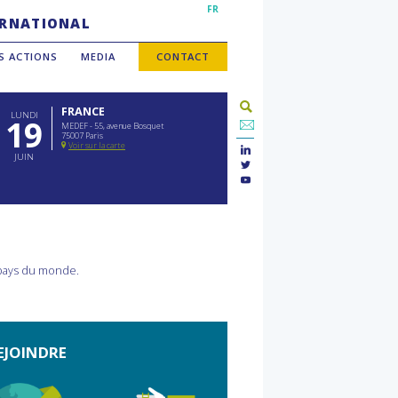
FR
TERNATIONAL
S ACTIONS
MEDIA
CONTACT
FRANCE
LUNDI
19
MEDEF - 55, avenue Bosquet
75007 Paris
Voir sur la carte
JUIN
 pays du monde.
EJOINDRE