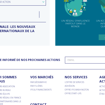
ion
AR ACTION
e
LUN
07
ction
INDE
SEP
UN RÉSEAU D'INFLUENCE
UN ACC
PARTOUT DANS LE
INT
ONALE: LES NOUVEAUX
MISSION D’ENTREPRISES BANG
MONDE
QUE
TERNATIONAUX DE LA
Conseil d'entreprises France-Inde
E INFORMÉ DE NOS PROCHAINES ACTIONS
I SOMMES
VOS MARCHÉS
NOS SERVICES
AG
OUS
AC
PAR GÉOGRAPHIE
L’OFFRE DE SERVICES
PAR FILIÈRES
ADHÉSION
RE ASSOCIATION
ACTIO
IFIS & FINANCEMENTS
OFFRE IFIS WASHINGTON
RE BUREAU
ACTIO
OFFRE START-UPS
RE ÉQUIPE
ÊTRE
RE RÉSEAU EN FRANCE
PARTENAIRES DANS LE
CONTACT
DE