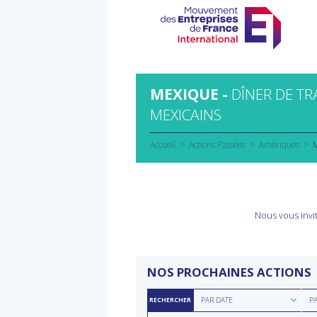
Aller
au
contenu
MEXIQUE -
DÎNER DE T
MEXICAINS
Accueil
Actions Passées
Amériques
M
Nous vous invit
NOS PROCHAINES ACTIONS
Rechercher
Rec
PAR DATE
P
RECHERCHER
par
par
Rechercher
Rec