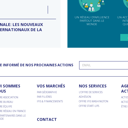
e
LUN
07
ction
INDE
SEP
UN RÉSEAU D'INFLUENCE
UN ACC
PARTOUT DANS LE
INT
ONALE: LES NOUVEAUX
MISSION D’ENTREPRISES BANG
MONDE
QUE
TERNATIONAUX DE LA
Conseil d'entreprises France-Inde
E INFORMÉ DE NOS PROCHAINES ACTIONS
I SOMMES
VOS MARCHÉS
NOS SERVICES
AG
OUS
AC
PAR GÉOGRAPHIE
L’OFFRE DE SERVICES
PAR FILIÈRES
ADHÉSION
RE ASSOCIATION
ACTIO
IFIS & FINANCEMENTS
OFFRE IFIS WASHINGTON
RE BUREAU
ACTIO
OFFRE START-UPS
RE ÉQUIPE
ÊTRE
RE RÉSEAU EN FRANCE
PARTENAIRES DANS LE
CONTACT
DE