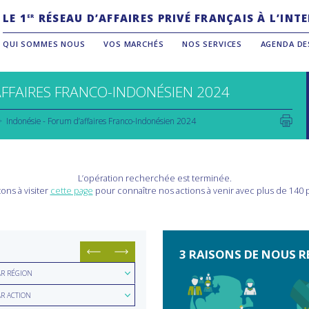
LE 1
RÉSEAU D’AFFAIRES PRIVÉ FRANÇAIS À L’IN
ER
QUI SOMMES NOUS
VOS MARCHÉS
NOS SERVICES
AGENDA DE
FFAIRES FRANCO-INDONÉSIEN 2024
Indonésie - Forum d’affaires Franco-Indonésien 2024
L’opération recherchée est terminée.
ons à visiter
cette page
pour connaître nos actions à venir avec plus de 140
3 RAISONS DE NOUS R
hercher
AR RÉGION
hercher
ion
AR ACTION