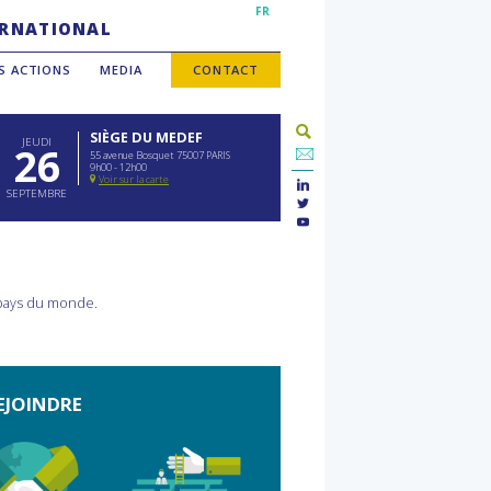
FR
TERNATIONAL
S ACTIONS
MEDIA
CONTACT
SIÈGE DU MEDEF
JEUDI
26
55 avenue Bosquet 75007 PARIS
9h00 - 12h00
Voir sur la carte
SEPTEMBRE
 pays du monde.
EJOINDRE