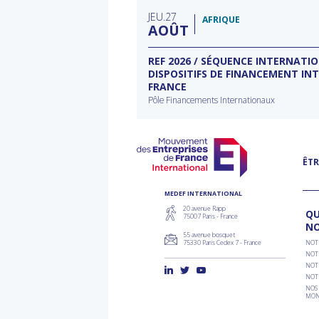
filière
typ
JEU
27
d'a
AFRIQUE
AOÛT
ECTEUR DE L’EAU À
REF 2026 / SÉQUENCE INTERNATI
DISPOSITIFS DE FINANCEMENT IN
FRANCE
rnational à Washington
Pôle Financements Internationaux
ÊTR
MEDEF INTERNATIONAL
20 avenue Rapp
QU
75007 Paris - France
N
55 avenue bosquet
75330 Paris Cedex 7 - France
NOT
NOT
NOT
NOT
NOS 
MON