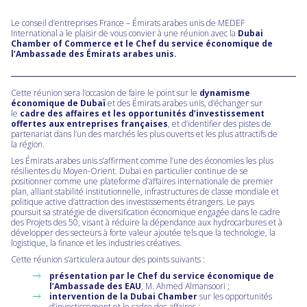
Le conseil d’entreprises France – Émirats arabes unis de MEDEF
International a le plaisir de vous convier à une réunion avec la
Dubai
Chamber of Commerce et le Chef du service économique de
l’Ambassade des Émirats arabes unis.
Cette réunion sera l’occasion de faire le point sur le
dynamisme
économique de Dubaï
et des Émirats arabes unis, d’échanger sur
le
cadre des affaires et les opportunités d’investissement
offertes aux entreprises françaises
, et d’identifier des pistes de
partenariat dans l’un des marchés les plus ouverts et les plus attractifs de
la région.
Les Émirats arabes unis s’affirment comme l’une des économies les plus
résilientes du Moyen-Orient. Dubaï en particulier continue de se
positionner comme une plateforme d’affaires internationale de premier
plan, alliant stabilité institutionnelle, infrastructures de classe mondiale et
politique active d’attraction des investissements étrangers. Le pays
poursuit sa stratégie de diversification économique engagée dans le cadre
des Projets des 50, visant à réduire la dépendance aux hydrocarbures et à
développer des secteurs à forte valeur ajoutée tels que la technologie, la
logistique, la finance et les industries créatives.
Cette réunion s’articulera autour des points suivants :
présentation par le Chef du service économique de
l’Ambassade des EAU
, M. Ahmed Almansoori ;
intervention de la Dubai Chamber
sur les opportunités
d’investissement et le cadre des affaires ;