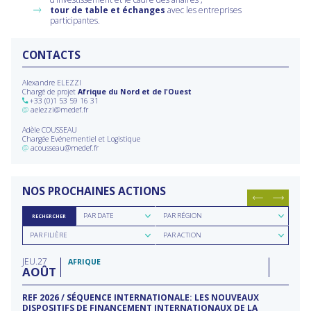
tour de table et échanges
avec les entreprises
participantes.
CONTACTS
Alexandre ELEZZI
Chargé de projet
Afrique du Nord et de l'Ouest
+33 (0)1 53 59 16 31
@
aelezzi@medef.fr
Adèle COUSSEAU
Chargée Evénementiel et Logistique
@
acousseau@medef.fr
NOS PROCHAINES ACTIONS
Rechercher
Rechercher
PAR DATE
PAR RÉGION
RECHERCHER
par
par
Rechercher
Rechercher
date
région
PAR FILIÈRE
PAR ACTION
par
par
filière
type
JEU
27
d'action
AFRIQUE
AOÛT
REF 2026 / SÉQUENCE INTERNATIONALE: LES NOUVEAUX
DISPOSITIFS DE FINANCEMENT INTERNATIONAUX DE LA