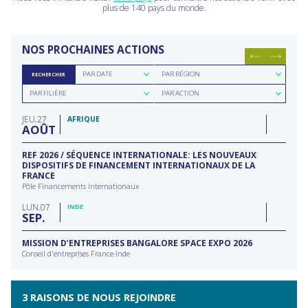
plus de 140 pays du monde.
NOS PROCHAINES ACTIONS
Rechercher
Rechercher
PAR DATE
PAR RÉGION
RECHERCHER
par
par
Rechercher
Rechercher
date
région
PAR FILIÈRE
PAR ACTION
par
par
filière
type
JEU
27
d'action
AFRIQUE
AOÛT
REF 2026 / SÉQUENCE INTERNATIONALE: LES NOUVEAUX
DISPOSITIFS DE FINANCEMENT INTERNATIONAUX DE LA
FRANCE
Pôle Financements Internationaux
LUN
07
INDE
SEP
MISSION D’ENTREPRISES BANGALORE SPACE EXPO 2026
Conseil d'entreprises France-Inde
3 RAISONS DE NOUS REJOINDRE