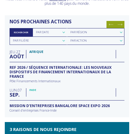
plus de 140 pays du monde.
NOS PROCHAINES ACTIONS
Rechercher
Rechercher
PAR DATE
PAR RÉGION
RECHERCHER
par
par
Rechercher
Rechercher
date
région
PAR FILIÈRE
PAR ACTION
par
par
filière
type
JEU
27
d'action
AFRIQUE
AOÛT
REF 2026 / SÉQUENCE INTERNATIONALE: LES NOUVEAUX
DISPOSITIFS DE FINANCEMENT INTERNATIONAUX DE LA
FRANCE
Pôle Financements Internationaux
LUN
07
INDE
SEP
MISSION D’ENTREPRISES BANGALORE SPACE EXPO 2026
Conseil d'entreprises France-Inde
3 RAISONS DE NOUS REJOINDRE