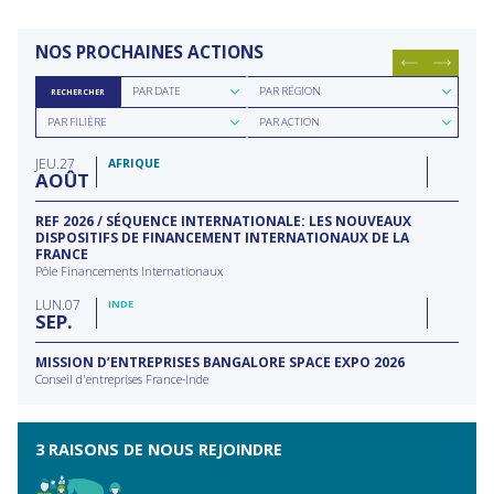
NOS PROCHAINES ACTIONS
Rechercher
Rechercher
PAR DATE
PAR RÉGION
RECHERCHER
par
par
Rechercher
Rechercher
date
région
PAR FILIÈRE
PAR ACTION
par
par
filière
type
JEU
27
d'action
AFRIQUE
AOÛT
REF 2026 / SÉQUENCE INTERNATIONALE: LES NOUVEAUX
DISPOSITIFS DE FINANCEMENT INTERNATIONAUX DE LA
FRANCE
Pôle Financements Internationaux
LUN
07
INDE
SEP
MISSION D’ENTREPRISES BANGALORE SPACE EXPO 2026
Conseil d'entreprises France-Inde
3 RAISONS DE NOUS REJOINDRE