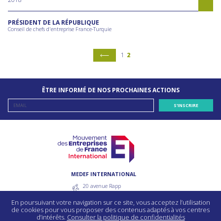
PRÉSIDENT DE LA RÉPUBLIQUE
Conseil de chefs d'entreprise France-Turquie
1
2
ÊTRE INFORMÉ DE NOS PROCHAINES ACTIONS
MEDEF INTERNATIONAL
20 avenue Rapp
75007 Paris - France
En poursuivant votre navigation sur ce site, vous acceptez l’utilisation
55 avenue bosquet
de cookies pour vous proposer des contenus adaptés à vos centres
75330 Paris Cedex 7 - France
d’intérêts.
Consulter la politique de confidentialités