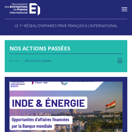
Aller
au
LE 1
RÉSEAU D’AFFAIRES PRIVÉ FRANÇAIS À L’INTERNATIONAL
ER
contenu
NOS ACTIONS PASSÉES
Accueil
Nos actions passées