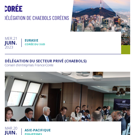
MER
21
EURASIE
JUIN
CORÉE DU SUD
2023
DÉLÉGATION DU SECTEUR PRIVÉ (CHAEBOLS)
Conseil d’entreprises France-Corée
MAR
20
ASIE-PACIFIQUE
JUIN
PHILIPPINES