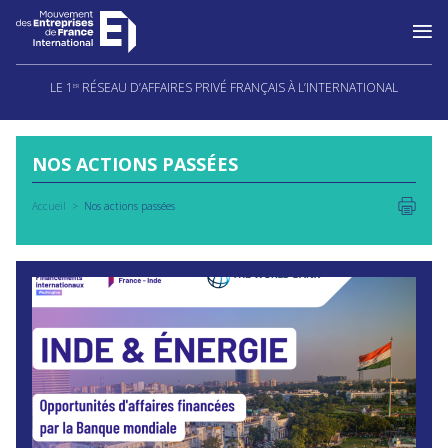
Aller
au
LE 1
RÉSEAU D’AFFAIRES PRIVÉ FRANÇAIS À L’INTERNATIONAL
ER
contenu
NOS ACTIONS PASSÉES
Accueil
Nos actions passées