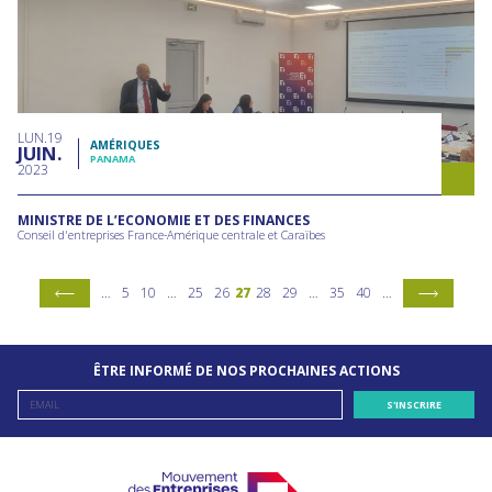
LUN
19
AMÉRIQUES
JUIN
PANAMA
2023
MINISTRE DE L’ECONOMIE ET DES FINANCES
Conseil d'entreprises France-Amérique centrale et Caraïbes
…
5
10
…
25
26
27
28
29
…
35
40
…
ÊTRE INFORMÉ DE NOS PROCHAINES ACTIONS