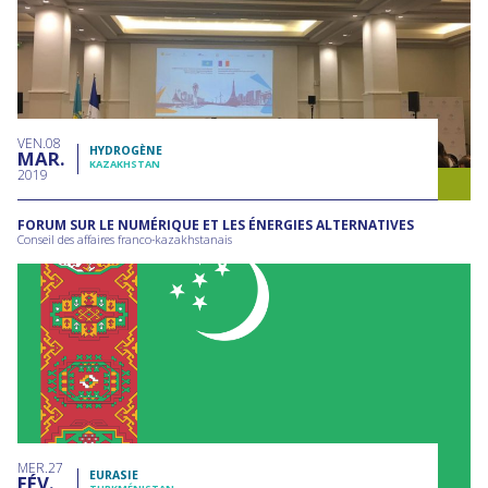
VEN
08
HYDROGÈNE
MAR
KAZAKHSTAN
2019
FORUM SUR LE NUMÉRIQUE ET LES ÉNERGIES ALTERNATIVES
Conseil des affaires franco-kazakhstanais
MER
27
EURASIE
FÉV