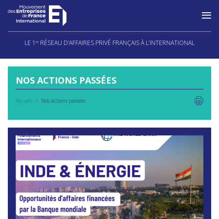
Aller
au
LE 1
RÉSEAU D’AFFAIRES PRIVÉ FRANÇAIS À L’INTERNATIONAL
ER
contenu
NOS ACTIONS PASSÉES
Accueil
Nos actions passées