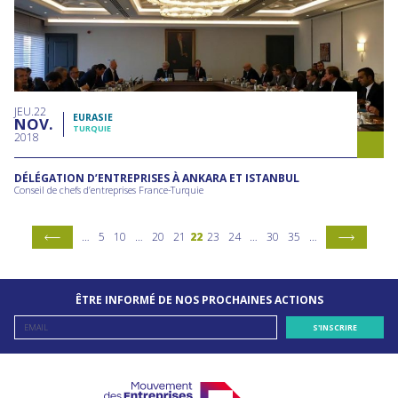
JEU
22
EURASIE
NOV
TURQUIE
2018
DÉLÉGATION D’ENTREPRISES À ANKARA ET ISTANBUL
Conseil de chefs d’entreprises France-Turquie
…
5
10
…
20
21
22
23
24
…
30
35
…
ÊTRE INFORMÉ DE NOS PROCHAINES ACTIONS