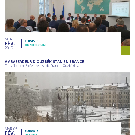
MER
13
EURASIE
FÉV
OUZBÉKISTAN
2019
AMBASSADEUR D’OUZBÉKISTAN EN FRANCE
Conseil de chefs d'entreprise de France - Ouzbékistan
MAR
05
EURASIE
FÉV
UKRAINE