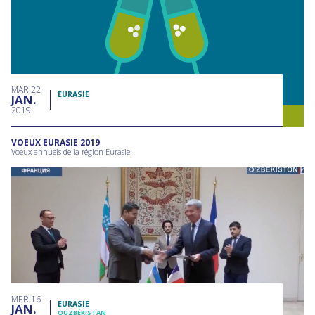
MAR
22
EURASIE
JAN
2019
VOEUX EURASIE 2019
Voeux annuels de la région Eurasie.
MER
16
EURASIE
JAN
OUZBÉKISTAN