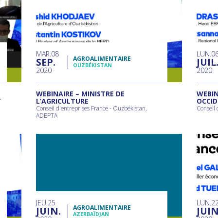
MAR
08
LUN
0
AGROALIMENTAIRE
SEP
JUIL
OUZBÉKISTAN
2020
2020
WEBINAIRE – MINISTRE DE
WEBIN
T
L’AGRICULTURE
OCCI
Conseil d'entreprises France - Ouzbékistan,
Conseil 
ADEPTA
JEU
25
LUN
2
AGROALIMENTAIRE
JUIN
JUI
AZERBAÏDJAN