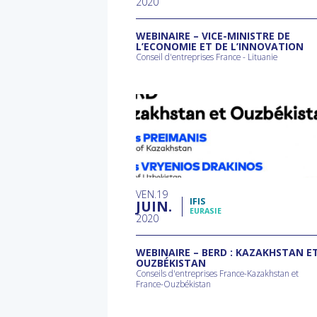
2020
WEBINAIRE – VICE-MINISTRE DE
L’ECONOMIE ET DE L’INNOVATION
Conseil d'entreprises France - Lituanie
VEN
19
IFIS
JUIN
EURASIE
2020
WEBINAIRE – BERD : KAZAKHSTAN E
OUZBÉKISTAN
Conseils d'entreprises France-Kazakhstan et
France-Ouzbékistan