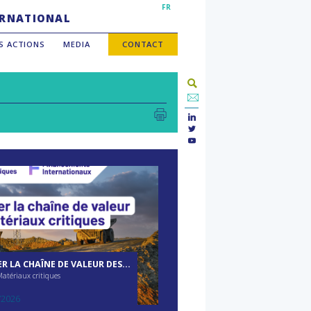
FR
TERNATIONAL
S ACTIONS
MEDIA
CONTACT
R LA CHAÎNE DE VALEUR DES
UX CRITIQUES : DE
Matériaux critiques
CTION À LA CIRCULARITÉ
/2026