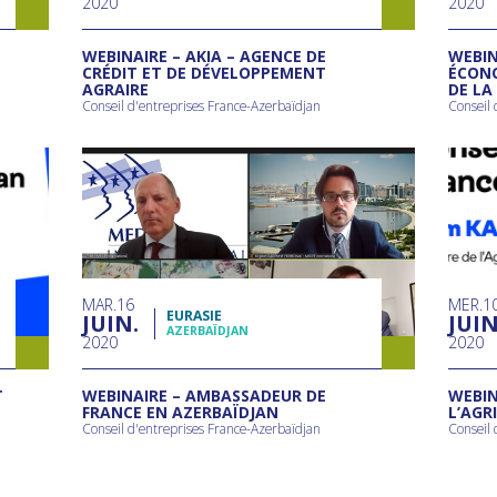
2020
2020
WEBINAIRE – AKIA – AGENCE DE
WEBIN
CRÉDIT ET DE DÉVELOPPEMENT
ÉCONO
AGRAIRE
DE LA
Conseil d'entreprises France-Azerbaïdjan
Conseil 
MAR
16
MER
1
EURASIE
JUIN
JUI
AZERBAÏDJAN
2020
2020
T
WEBINAIRE – AMBASSADEUR DE
WEBIN
FRANCE EN AZERBAÏDJAN
L’AGR
Conseil d'entreprises France-Azerbaïdjan
Conseil