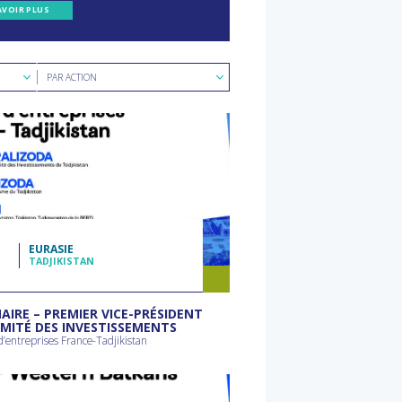
AVOIR PLUS
Rechercher
PAR ACTION
par
type
d'action
1
EURASIE
TADJIKISTAN
AIRE – PREMIER VICE-PRÉSIDENT
MITÉ DES INVESTISSEMENTS
d’entreprises France-Tadjikistan