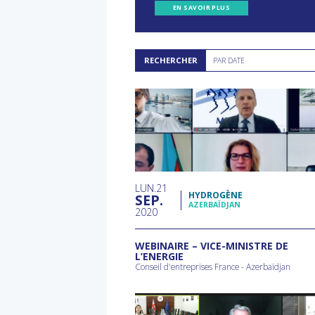
EN SAVOIR PLUS
Rechercher
RECHERCHER
PAR DATE
par
date
LUN
21
HYDROGÈNE
SEP
AZERBAÏDJAN
2020
WEBINAIRE – VICE-MINISTRE DE
L’ENERGIE
Conseil d'entreprises France - Azerbaïdjan