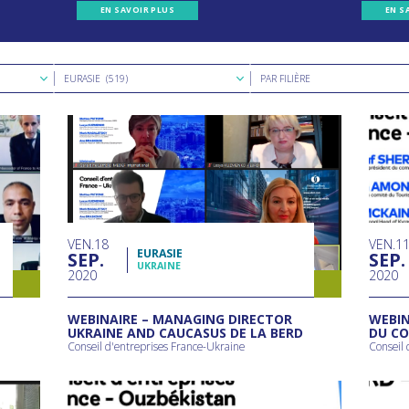
EN SAVOIR PLUS
EN S
Rechercher
Rechercher
EURASIE (519)
PAR FILIÈRE
par
par
région
filière
VEN
18
VEN
1
EURASIE
SEP
SEP
UKRAINE
2020
2020
WEBINAIRE – MANAGING DIRECTOR
WEBIN
UKRAINE AND CAUCASUS DE LA BERD
DU CO
Conseil d'entreprises France-Ukraine
Conseil 