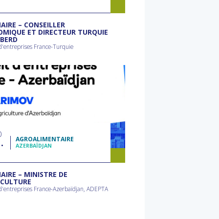
AIRE – CONSEILLER
MIQUE ET DIRECTEUR TURQUIE
 BERD
d'entreprises France-Turquie
0
AGROALIMENTAIRE
N
AZERBAÏDJAN
AIRE – MINISTRE DE
ICULTURE
 d'entreprises France-Azerbaïdjan, ADEPTA