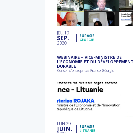
JEU
10
EURASIE
SEP
GÉORGIE
2020
WEBINAIRE – VICE-MINISTRE DE
L’ECONOMIE ET DU DÉVELOPPEMEN
DURABLE
Conseil d’entreprises France-Géorgie
LUN
29
EURASIE
JUIN
LITUANIE