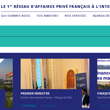
LE 1
RÉSEAU D’AFFAIRES PRIVÉ FRANÇAIS À L’IN
ER
QUI SOMMES NOUS
VOS MARCHÉS
NOS SERVICES
AGENDA DE
PREMIER MINISTRE
FINANCE
MATÉRIA
Conseil d’entreprises France – Afrique de l’Est
Task force 
L’EXTRA
TANZANIE
06/07/2026
02/07