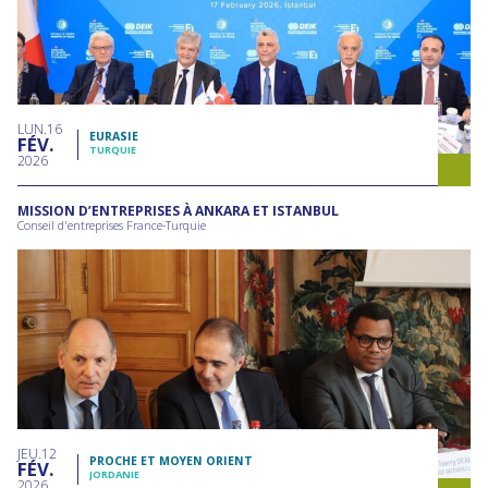
LUN
16
EURASIE
FÉV
TURQUIE
2026
MISSION D’ENTREPRISES À ANKARA ET ISTANBUL
Conseil d'entreprises France-Turquie
JEU
12
PROCHE ET MOYEN ORIENT
FÉV
JORDANIE
2026