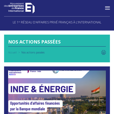
Aller
au
LE 1
RÉSEAU D’AFFAIRES PRIVÉ FRANÇAIS À L’INTERNATIONAL
ER
contenu
NOS ACTIONS PASSÉES
Accueil
Nos actions passées